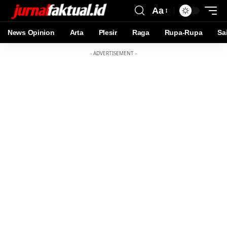
Aa
News Opinion
Arta
Plesir
Raga
Rupa-Rupa
Sa
- ADVERTISEMENT -