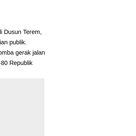
di Dusun Terem,
an publik.
lomba gerak jalan
-80 Republik