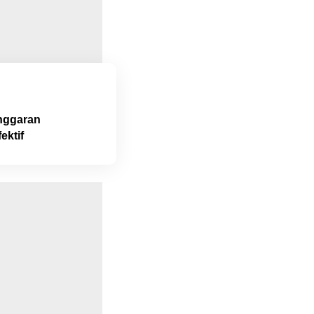
nggaran
ektif