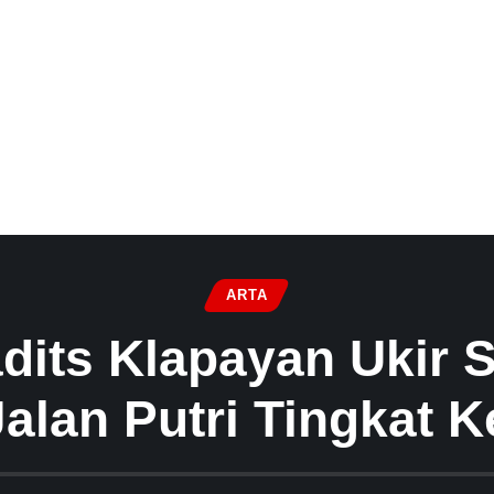
ARTA
dits Klapayan Ukir S
Jalan Putri Tingkat 