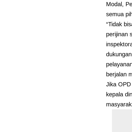
Modal, Pe
semua pih
“Tidak bi
perijinan 
inspektora
dukungan
pelayana
berjalan m
Jika OPD 
kepala di
masyarak