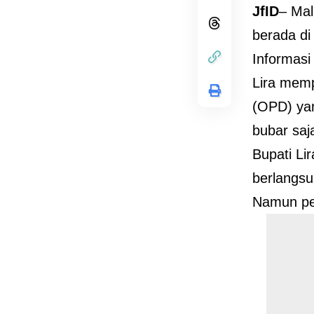
JfID
– Mal
berada di
Informasi 
Lira mem
(OPD) yan
bubar saj
Bupati Li
berlangsu
Namun pe