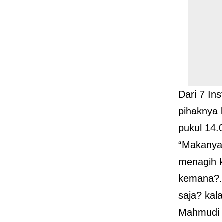
Dari 7 In
pihaknya
pukul 14.
“Makanya 
menagih k
kemana?. 
saja? kal
Mahmudi 