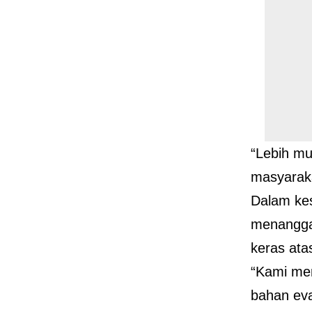
“Lebih mu
masyaraka
Dalam ke
menangga
keras ata
“Kami men
bahan eva