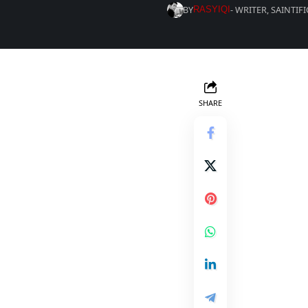
BY
- WRITER, SAINTIF
RASYIQI
SHARE