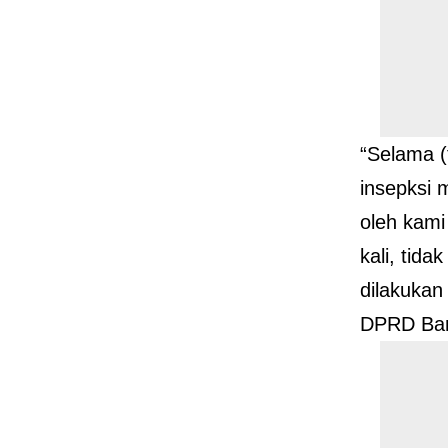
“Selama (t
insepksi 
oleh kami
kali, tid
dilakukan
DPRD Ban