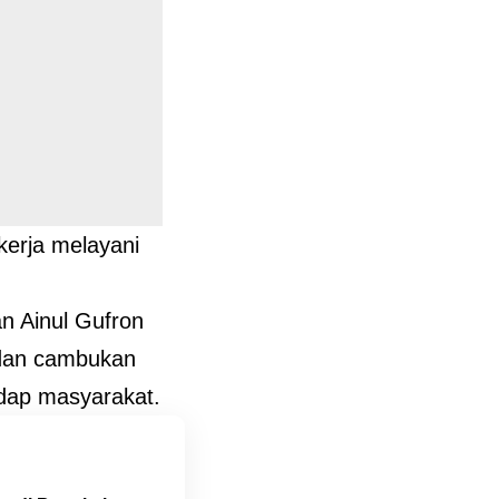
kerja melayani
 Ainul Gufron
 dan cambukan
dap masyarakat.