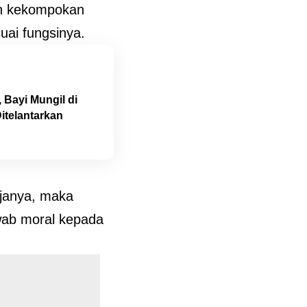
uh kekompokan
uai fungsinya.
 Bayi Mungil di
itelantarkan
rjanya, maka
wab moral kepada