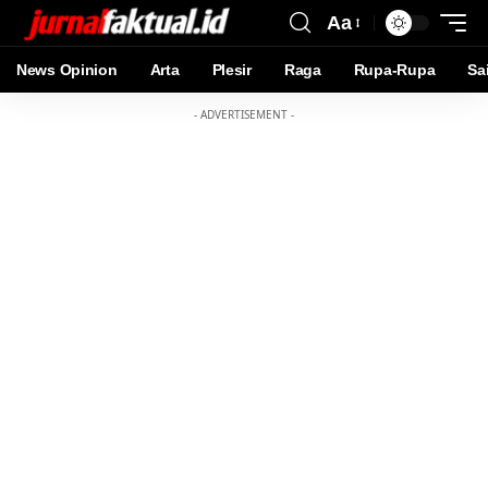
Aa
News Opinion
Arta
Plesir
Raga
Rupa-Rupa
Sa
- ADVERTISEMENT -