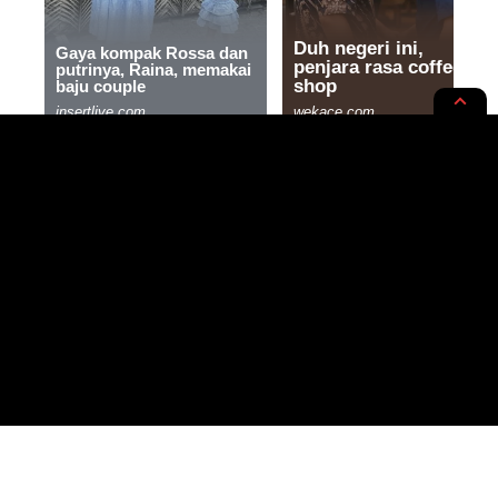
PENDIDIKAN
SASANA
Menyelami Kehidupan Sehari-
Hari Rasulullah dalam 24 Jam
Adab-Adab Sunnah
2 MIN READ
BY
- WRITER, SAINTIFIC ENTHUSIAST
PUBLISHED: 20/02/2025
RASYIQI