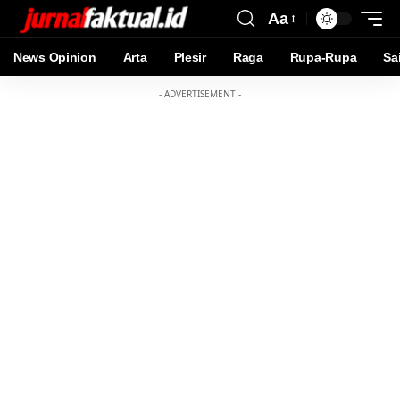
Aa
News Opinion
Arta
Plesir
Raga
Rupa-Rupa
Sa
- ADVERTISEMENT -