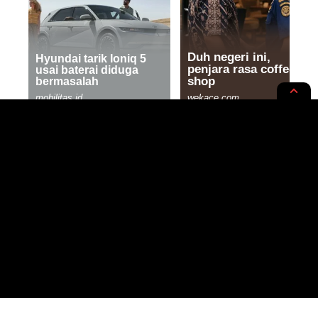
HIBURAN
RUPA-RUPA
Mau Dapetin Item Gratis di FF?
Yuk, Klaim Kode Redeem FF 23
Desember 2023!
2 MIN READ
BY
- CONTENT CREATOR
PUBLISHED: 23/12/2023
NOER HUDA