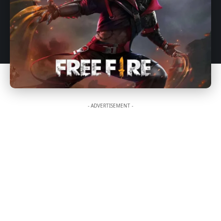
- ADVERTISEMENT -