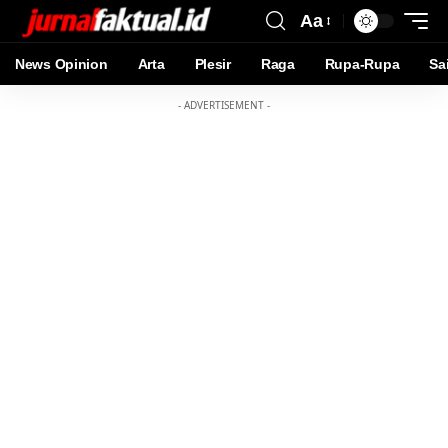
Aa
News Opinion
Arta
Plesir
Raga
Rupa-Rupa
Sa
- ADVERTISEMENT -