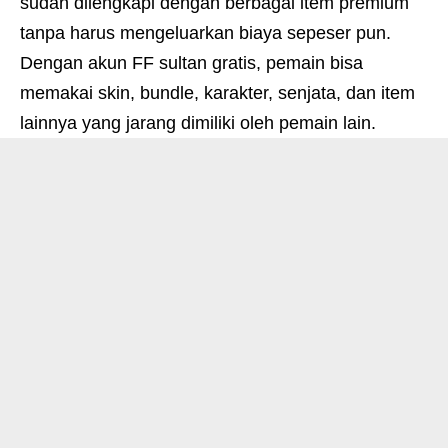
sudah dilengkapi dengan berbagai item premium
tanpa harus mengeluarkan biaya sepeser pun.
Dengan akun FF sultan gratis, pemain bisa
memakai skin, bundle, karakter, senjata, dan item
lainnya yang jarang dimiliki oleh pemain lain.