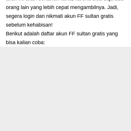
orang lain yang lebih cepat mengambilnya. Jadi,
segera login dan nikmati akun FF sultan gratis
sebelum kehabisan!
Berikut adalah daftar akun FF sultan gratis yang
bisa kalian coba: