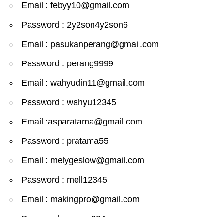
Email : febyy10@gmail.com
Password : 2y2son4y2son6
Email : pasukanperang@gmail.com
Password : perang9999
Email : wahyudin11@gmail.com
Password : wahyu12345
Email :asparatama@gmail.com
Password : pratama55
Email : melygeslow@gmail.com
Password : mell12345
Email : makingpro@gmail.com