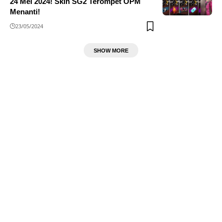
24 Mei 2024! Skin SG2 Terompet OPM
Menanti!
23/05/2024
SHOW MORE