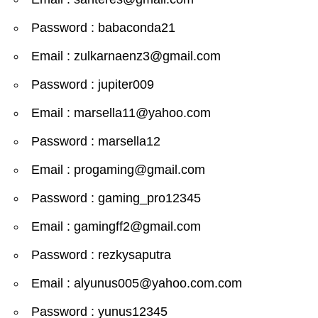
Password : babaconda21
Email : zulkarnaenz3@gmail.com
Password : jupiter009
Email : marsella11@yahoo.com
Password : marsella12
Email : progaming@gmail.com
Password : gaming_pro12345
Email : gamingff2@gmail.com
Password : rezkysaputra
Email : alyunus005@yahoo.com.com
Password : yunus12345