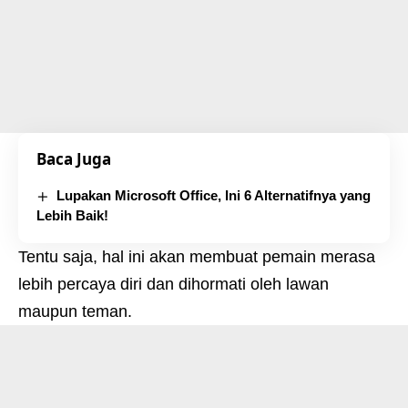
Baca Juga
Lupakan Microsoft Office, Ini 6 Alternatifnya yang
Lebih Baik!
Tentu saja, hal ini akan membuat pemain merasa
lebih percaya diri dan dihormati oleh lawan
maupun teman.