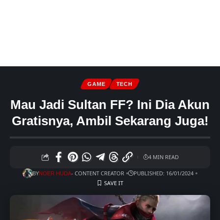
GAME
TECH
Mau Jadi Sultan FF? Ini Dia Akun
Gratisnya, Ambil Sekarang Juga!
4 MIN READ
BY
- CONTENT CREATOR
PUBLISHED: 16/01/2024
NOER HUDA