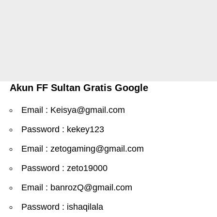
Akun FF Sultan Gratis Google
Email : Keisya@gmail.com
Password : kekey123
Email : zetogaming@gmail.com
Password : zeto19000
Email : banrozQ@gmail.com
Password : ishaqilala