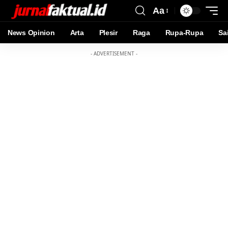
Aa
News Opinion
Arta
Plesir
Raga
Rupa-Rupa
Sa
- ADVERTISEMENT -