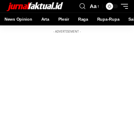
Aa
News Opinion
Arta
Plesir
Raga
Rupa-Rupa
Sa
- ADVERTISEMENT -