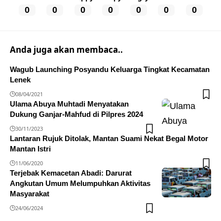
0
0
0
0
0
0
0
Anda juga akan membaca..
Wagub Launching Posyandu Keluarga Tingkat Kecamatan
Lenek
08/04/2021
Ulama Abuya Muhtadi Menyatakan
Dukung Ganjar-Mahfud di Pilpres 2024
30/11/2023
Lantaran Rujuk Ditolak, Mantan Suami Nekat Begal Motor
Mantan Istri
11/06/2020
Terjebak Kemacetan Abadi: Darurat
Angkutan Umum Melumpuhkan Aktivitas
Masyarakat
24/06/2024