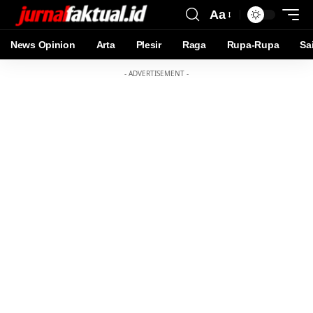
Aa
News Opinion
Arta
Plesir
Raga
Rupa-Rupa
Sa
- ADVERTISEMENT -