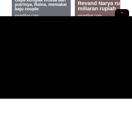
NEWS OPINION
Kasus Dugaan Pencabulan,
AMPK Meminta Lombok Plaza
Hotel Ditutup
2 MIN READ
BY
- WRITER, SAINTIFIC ENTHUSIAST
PUBLISHED: 21/02/2020
RASYIQI
- ADVERTISEMENT -