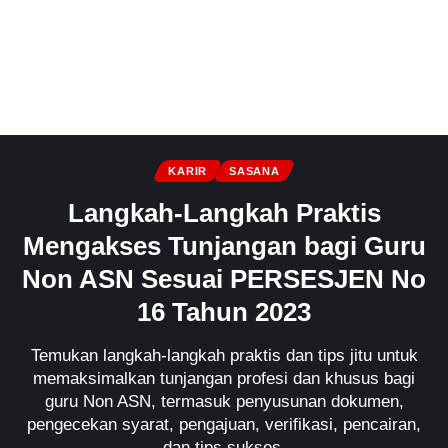
KARIR
SASANA
Langkah-Langkah Praktis
Mengakses Tunjangan bagi Guru
Non ASN Sesuai PERSESJEN No
16 Tahun 2023
Temukan langkah-langkah praktis dan tips jitu untuk
memaksimalkan tunjangan profesi dan khusus bagi
guru Non ASN, termasuk penyusunan dokumen,
pengecekan syarat, pengajuan, verifikasi, pencairan,
dan tips sukses.