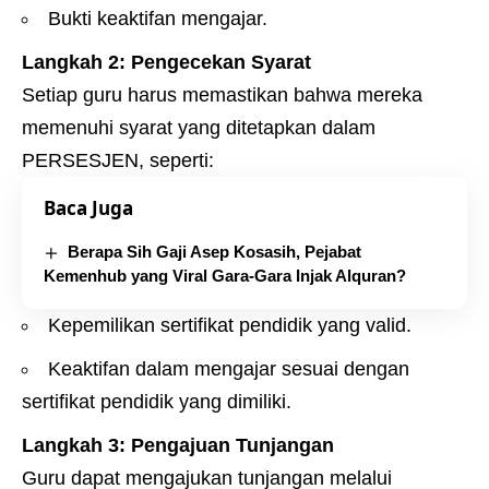
Bukti keaktifan mengajar.
Langkah 2: Pengecekan Syarat
Setiap guru harus memastikan bahwa mereka
memenuhi syarat yang ditetapkan dalam
PERSESJEN, seperti:
Baca Juga
Berapa Sih Gaji Asep Kosasih, Pejabat
Kemenhub yang Viral Gara-Gara Injak Alquran?
Kepemilikan sertifikat pendidik yang valid.
Keaktifan dalam mengajar sesuai dengan
sertifikat pendidik yang dimiliki.
Langkah 3: Pengajuan Tunjangan
Guru dapat mengajukan tunjangan melalui