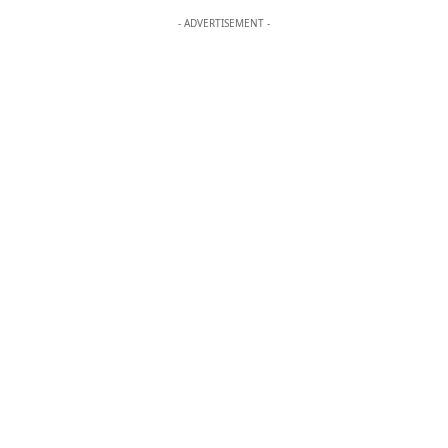
- ADVERTISEMENT -