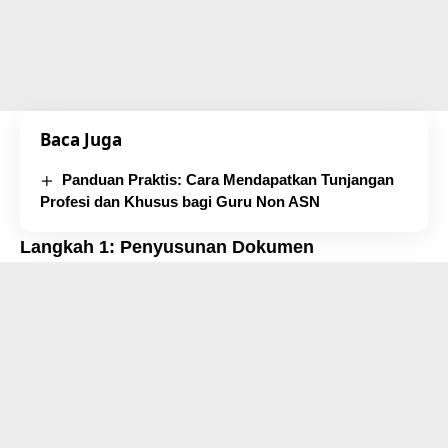
Baca Juga
Panduan Praktis: Cara Mendapatkan Tunjangan
Profesi dan Khusus bagi Guru Non ASN
Langkah 1: Penyusunan Dokumen