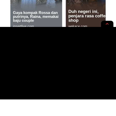
KARIR
SASANA
Panduan Praktis: Cara
Mendapatkan Tunjangan Profesi
dan Khusus bagi Guru Non ASN
Temukan langkah-langkah mudah dan detail untuk
mendapatkan tunjangan profesi dan khusus bagi guru
Non ASN, termasuk syarat, dokumen, proses
pengajuan, verifikasi, pencairan, dan tips sukses.
3 MIN READ