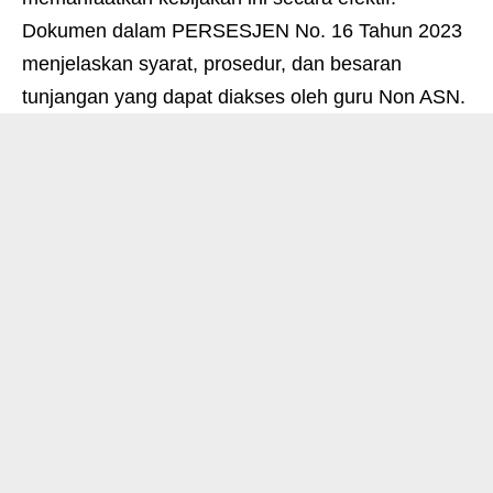
Dokumen dalam PERSESJEN No. 16 Tahun 2023
menjelaskan syarat, prosedur, dan besaran
tunjangan yang dapat diakses oleh guru Non ASN.