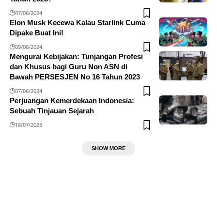
07/06/2024
Elon Musk Kecewa Kalau Starlink Cuma
Dipake Buat Ini!
09/06/2024
Mengurai Kebijakan: Tunjangan Profesi
dan Khusus bagi Guru Non ASN di
Bawah PERSESJEN No 16 Tahun 2023
07/06/2024
Perjuangan Kemerdekaan Indonesia:
Sebuah Tinjauan Sejarah
18/07/2023
SHOW MORE