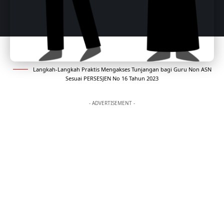
Langkah-Langkah Praktis Mengakses Tunjangan bagi Guru Non ASN
Sesuai PERSESJEN No 16 Tahun 2023
- ADVERTISEMENT -