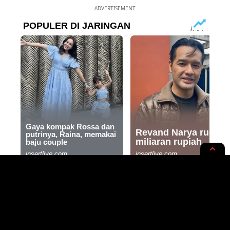
- ADVERTISEMENT -
NASIONAL
NEWS OPINION
Erick Thohir ‘Jedug-Jedug’
Gantikan Luhut