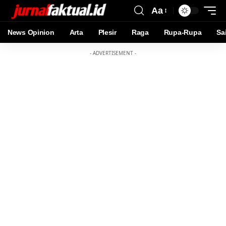
Aa
News Opinion
Arta
Plesir
Raga
Rupa-Rupa
Sa
- ADVERTISEMENT -