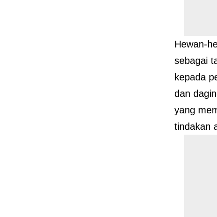
Hewan-hew
sebagai 
kepada p
dan dagin
yang mem
tindakan 