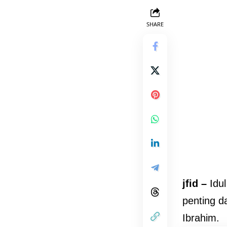
SHARE
jfid –
Idu
penting d
Ibrahim.