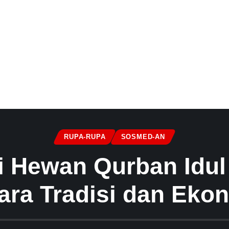
RUPA-RUPA
SOSMED-AN
i Hewan Qurban Idul
ara Tradisi dan Eko