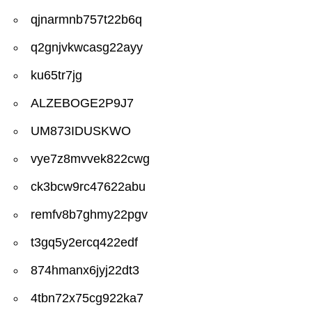
qjnarmnb757t22b6q
q2gnjvkwcasg22ayy
ku65tr7jg
ALZEBOGE2P9J7
UM873IDUSKWO
vye7z8mvvek822cwg
ck3bcw9rc47622abu
remfv8b7ghmy22pgv
t3gq5y2ercq422edf
874hmanx6jyj22dt3
4tbn72x75cg922ka7