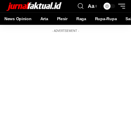
Aa
News Opinion
Arta
Plesir
Raga
Rupa-Rupa
Sa
- ADVERTISEMENT -