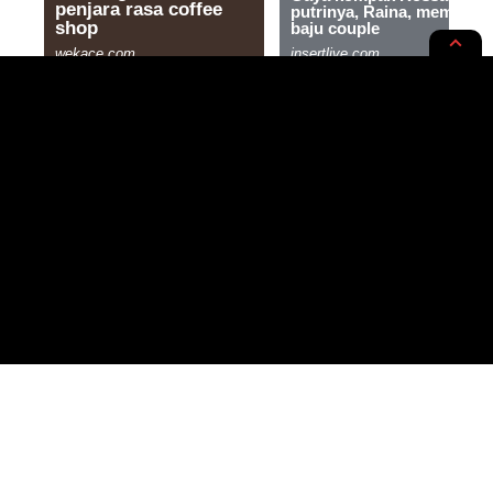
RUPA-RUPA
TAKHAYUL
Ramalan Zodiak Taurus 9
Desember 2023, Ada Apa Dengan
Karier, Cinta, dan Kesehatanmu?
2 MIN READ
BY
- CONTENT CREATOR
PUBLISHED: 08/12/2023
NOER HUDA