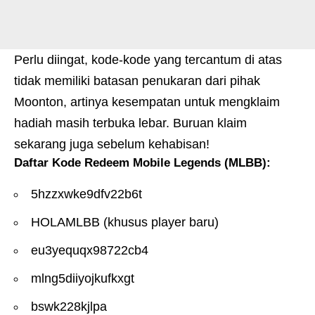
Perlu diingat, kode-kode yang tercantum di atas
tidak memiliki batasan penukaran dari pihak
Moonton, artinya kesempatan untuk mengklaim
hadiah masih terbuka lebar. Buruan klaim
sekarang juga sebelum kehabisan!
Daftar Kode Redeem Mobile Legends (MLBB):
5hzzxwke9dfv22b6t
HOLAMLBB (khusus player baru)
eu3yequqx98722cb4
mlng5dііуоjkufkxgt
bswk228kjlpa