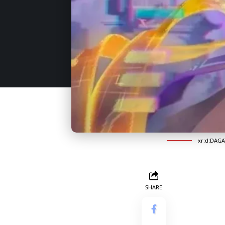
xr:d:DAGA
SHARE