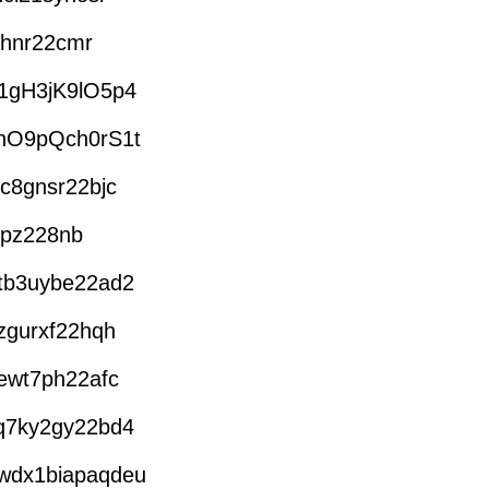
rhnr22cmr
1gH3jK9lO5p4
nO9pQch0rS1t
c8gnsr22bjc
lpz228nb
tb3uybe22ad2
zgurxf22hqh
ewt7ph22afc
q7ky2gy22bd4
0wdx1biapaqdeu