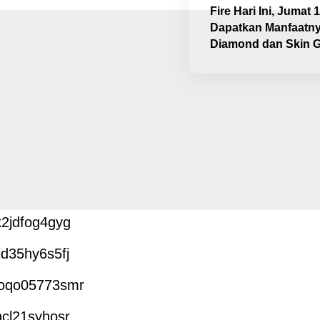
Fire Hari Ini, Jumat 
Dapatkan Manfaatny
Diamond dan Skin Gr
k2jdfog4gyg
id35hy6s5fj
qoqo05773smr
hcl21syhosr