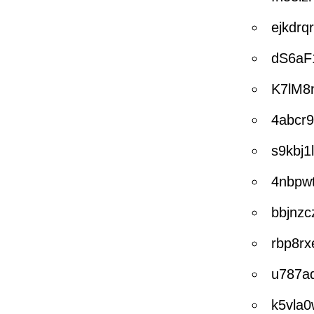
ejkdrq
dS6aF
K7lM8
4abcr9
s9kbj1
4nbpw
bbjnzc
rbp8rx
u787a
k5vla