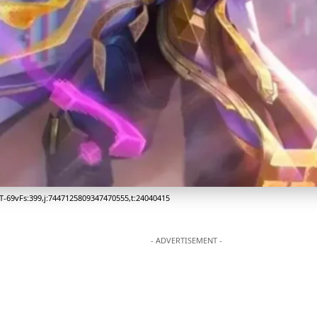
T-69vFs:399,j:7447125809347470555,t:24040415
- ADVERTISEMENT -