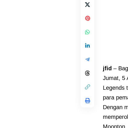
jfid
– Bag
Jumat, 5
Legends t
para pem
Dengan m
memperole
Moonton.