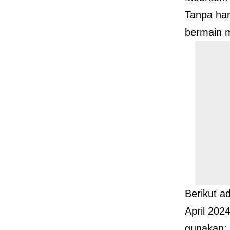
Tanpa ha
bermain 
Berikut 
April 202
gunakan: