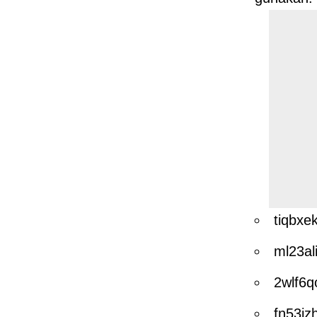
tiqbxe
ml23al
2wlf6
fn53iz