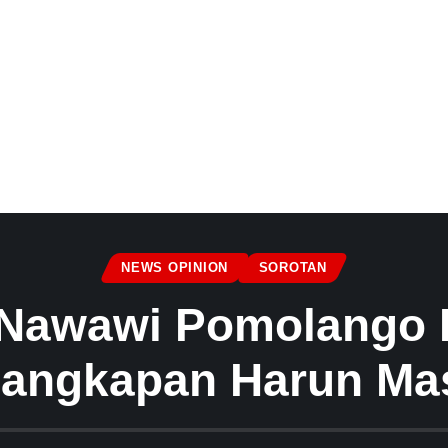
NEWS OPINION
SOROTAN
Nawawi Pomolango P
angkapan Harun Ma