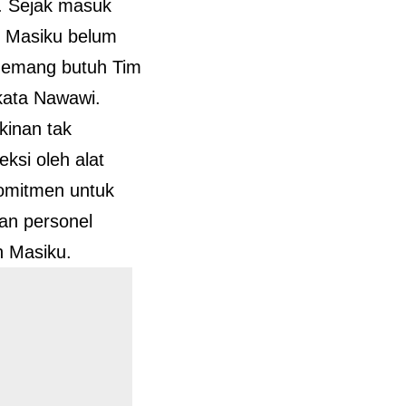
. Sejak masuk
n Masiku belum
 memang butuh Tim
 kata Nawawi.
inan tak
ksi oleh alat
omitmen untuk
n personel
n Masiku.