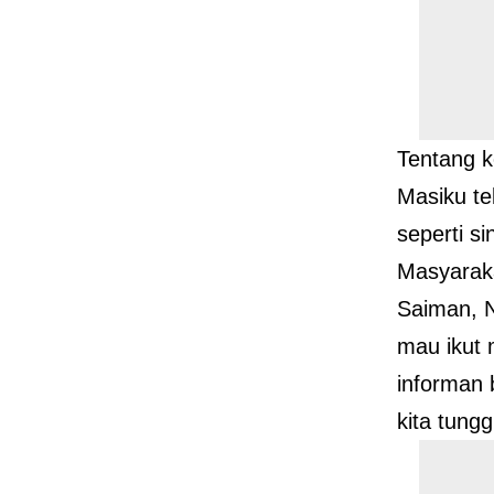
Tentang 
Masiku te
seperti s
Masyaraka
Saiman, 
mau ikut 
informan 
kita tung