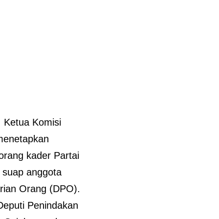
, Ketua Komisi
 menetapkan
orang kader Partai
a suap anggota
arian Orang (DPO).
Deputi Penindakan