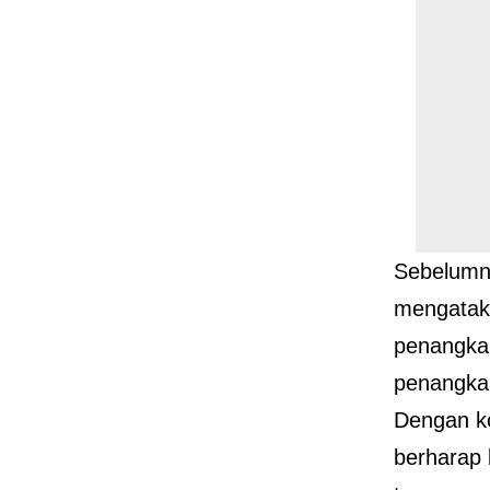
Sebelumny
mengatak
penangka
penangkap
Dengan ko
berharap 