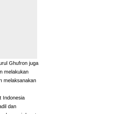
rul Ghufron juga
an melakukan
an melaksanakan
 Indonesia
dil dan