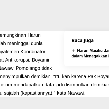
kemungkinan Harun
Baca Juga
lah meninggal dunia
Harun Masiku d
inyalemen Koordinator
dalam Menegakkan 
t Antikorupsi, Boyamin
Nawawi Pomolango tidak
menyimpulkan demikian. “Itu kan karena Pak Boy
belum mendapatkan data jadi disimpulkan demikian
gu sajalah (kapastiannya),” kata Nawawi.