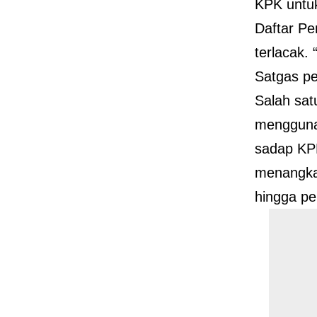
KPK untuk
Daftar Pe
terlacak.
Satgas pe
Salah sa
menggunak
sadap KP
menangka
hingga p