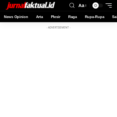
Aa
News Opinion
Arta
Plesir
Raga
Rupa-Rupa
Sa
- ADVERTISEMENT -