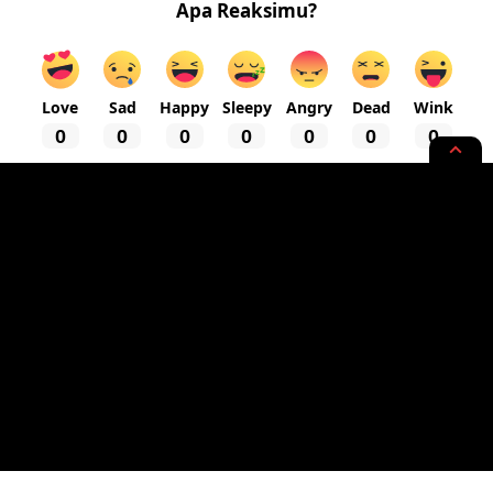
Apa Reaksimu?
Love
Sad
Happy
Sleepy
Angry
Dead
Wink
0
0
0
0
0
0
0
NEWS OPINION
Demonstrasi Mahasiswa, DPRD
Sumenep Terkepung, Jalan
Trunojoyo Lumpuh Total
1 MIN READ
BY
PUBLISHED: 14/11/2020
REDAKSI