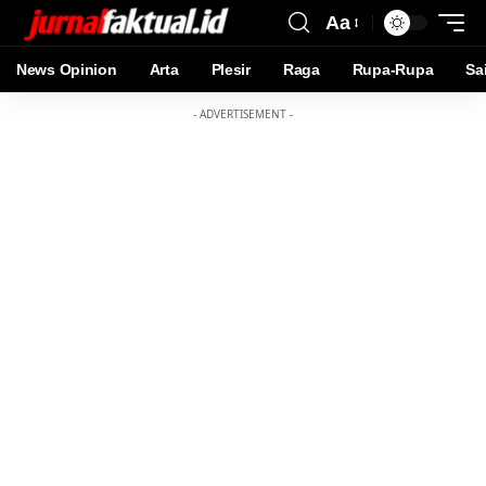
Aa
News Opinion
Arta
Plesir
Raga
Rupa-Rupa
Sa
- ADVERTISEMENT -