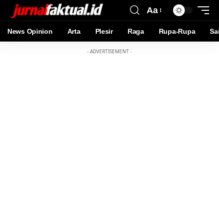
Aa
News Opinion
Arta
Plesir
Raga
Rupa-Rupa
Sa
- ADVERTISEMENT -