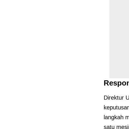
Respon
Direktur 
keputusan
langkah m
satu mesi