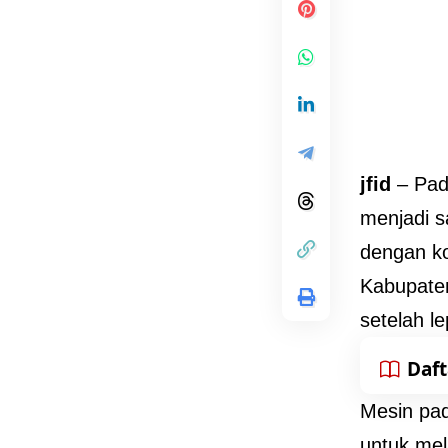
jfid
– Pad
menjadi s
dengan k
Kabupaten
setelah l
Daft
Mesin pad
untuk mel