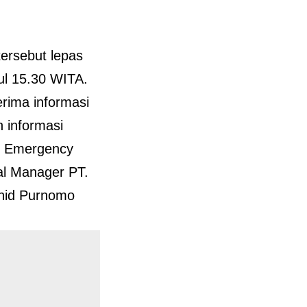
ersebut lepas
ul 15.30 WITA.
erima informasi
 informasi
er Emergency
al Manager PT.
hid Purnomo