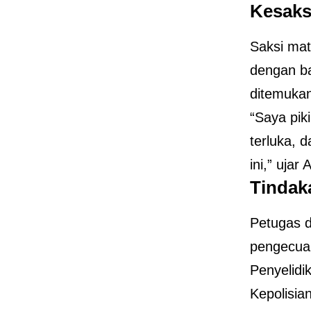
Kesaks
Saksi mat
dengan ba
ditemukan
“Saya pik
terluka, 
ini,” ujar
Tindak
Petugas d
pengecual
Penyelidi
Kepolisia