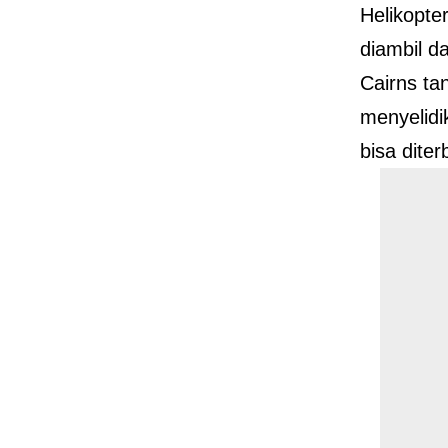
Helikopte
diambil d
Cairns tan
menyelidi
bisa dite