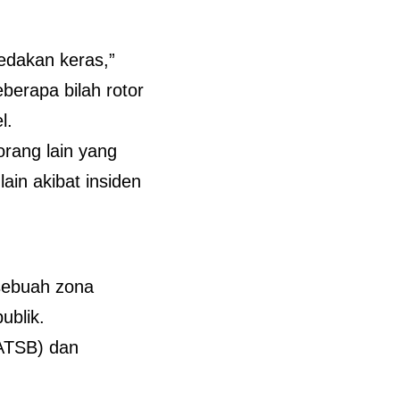
edakan keras,”
eberapa bilah rotor
l.
orang lain yang
ain akibat insiden
 sebuah zona
ublik.
(ATSB) dan