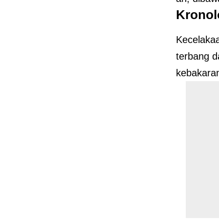
Kronol
Kecelakaa
terbang d
kebakaran