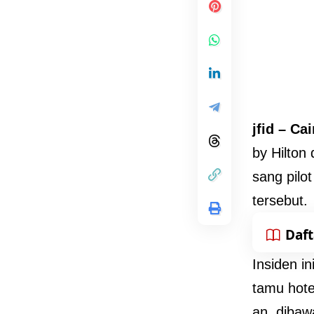
jfid – Ca
by Hilton
sang pil
tersebut.
Daft
Insiden i
tamu hote
an, dibaw