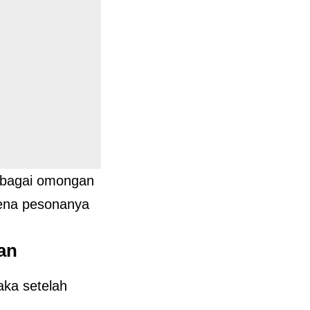
erbagai omongan
rena pesonanya
an
ka setelah