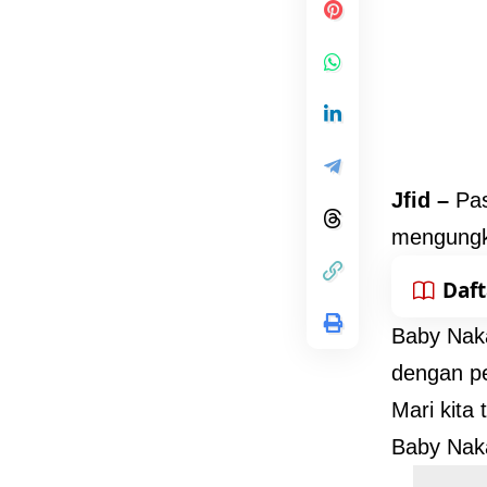
Jfid –
Pas
mengungka
Daft
Baby Naka
dengan p
Mari kita
Baby Nak