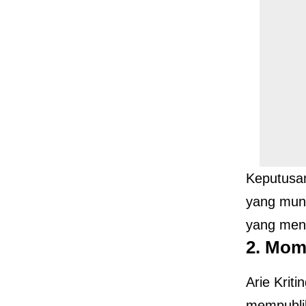
Keputusan
yang mung
yang men
2.
Mom
Arie Kri
mempubli