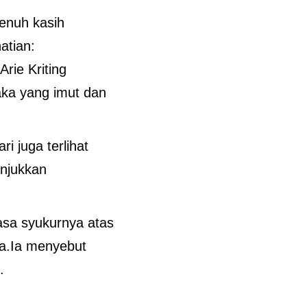
enuh kasih
atian:
rie Kriting
ka yang imut dan
ri juga terlihat
njukkan
asa syukurnya atas
a.Ia menyebut
.