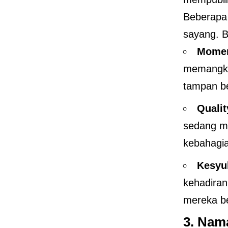
Beberapa
sayang. B
Momen
memangku
tampan b
Quali
sedang m
kebahagi
Kesyuk
kehadiran
mereka be
3.
Nama