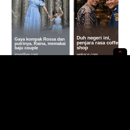
ARTA
MAKRO
7 Mega Perusahaan Jepang yang
Mendominasi Dunia
4 MIN READ
BY
- CONTENT CREATOR
PUBLISHED: 31/10/2023
NOER HUDA