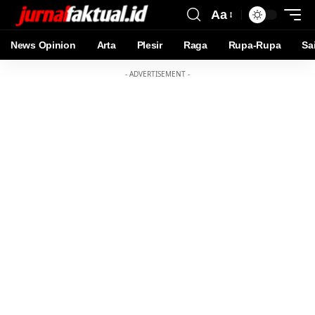
Aa
News Opinion
Arta
Plesir
Raga
Rupa-Rupa
Sa
- ADVERTISEMENT -