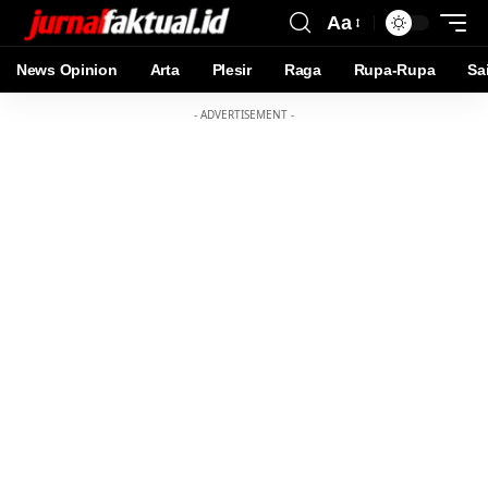
Aa
News Opinion
Arta
Plesir
Raga
Rupa-Rupa
Sa
- ADVERTISEMENT -