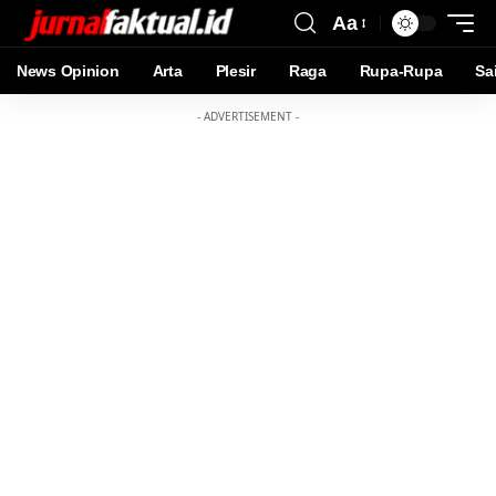
Aa
News Opinion
Arta
Plesir
Raga
Rupa-Rupa
Sa
- ADVERTISEMENT -