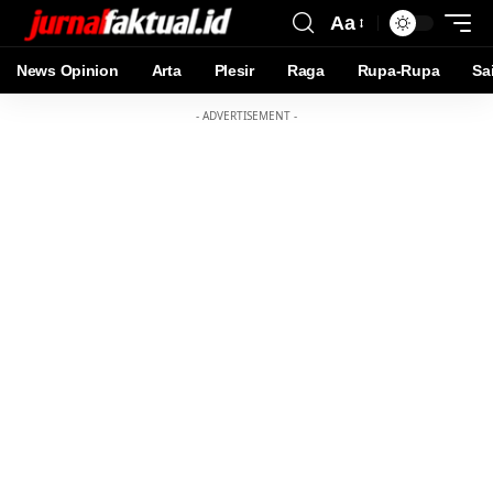
Aa
News Opinion
Arta
Plesir
Raga
Rupa-Rupa
Sa
- ADVERTISEMENT -