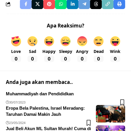
Apa Reaksimu?
Love
Sad
Happy
Sleepy
Angry
Dead
Wink
0
0
0
0
0
0
0
Anda juga akan membaca..
Muhammadiyah dan Pendididkan
30/07/2023
Eropa Bela Palestina, Israel Meradang:
Taruhan Damai Makin Jauh
23/05/2024
Jual Beli Akun ML Sultan Murah! Cuma di