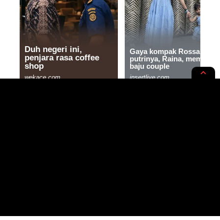
KARIR
SASANA
Sindikat Joki CPNS Kejaksaan
Lampung Libatkan Anak Pejabat
3 MIN READ
BY
- WRITER, SAINTIFIC ENTHUSIAST
PUBLISHED: 17/11/2023
RASYIQI