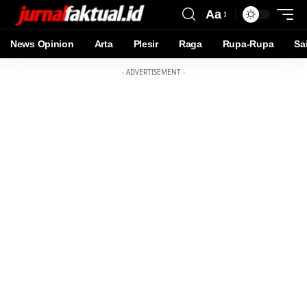
Aa
News Opinion
Arta
Plesir
Raga
Rupa-Rupa
Sa
- ADVERTISEMENT -