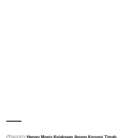
TAGGED:
Harvey Moeis
Kejaksaan Agung
Korupsi Timah