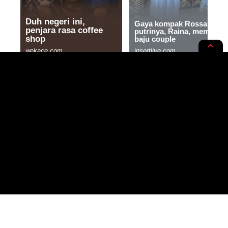
NASIONAL
NEWS OPINION
Sandra Dewi Tersangka?
Benarkah Sang Artis Ternama
Terlibat Kasus Hukum?
3 MIN READ
BY
PUBLISHED: 07/06/2024
UMMU ALVINA