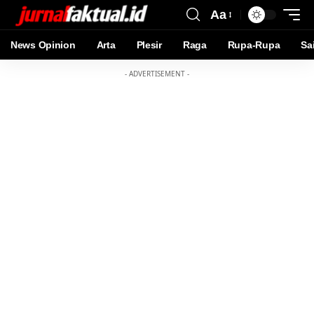
Aa
News Opinion
Arta
Plesir
Raga
Rupa-Rupa
Sa
- ADVERTISEMENT -