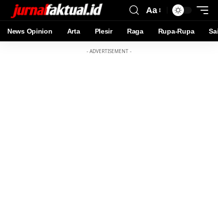
Aa
News Opinion
Arta
Plesir
Raga
Rupa-Rupa
Sa
- ADVERTISEMENT -