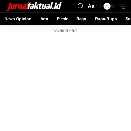
Aa
News Opinion
Arta
Plesir
Raga
Rupa-Rupa
Sa
- ADVERTISEMENT -