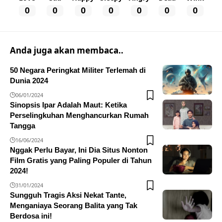
0
0
0
0
0
0
0
Anda juga akan membaca..
50 Negara Peringkat Militer Terlemah di
Dunia 2024
06/01/2024
Sinopsis Ipar Adalah Maut: Ketika
Perselingkuhan Menghancurkan Rumah
Tangga
16/06/2024
Nggak Perlu Bayar, Ini Dia Situs Nonton
Film Gratis yang Paling Populer di Tahun
2024!
31/01/2024
Sungguh Tragis Aksi Nekat Tante,
Menganiaya Seorang Balita yang Tak
Berdosa ini!