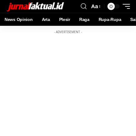
Aa
News Opinion
Arta
Plesir
Raga
Rupa-Rupa
Sa
- ADVERTISEMENT -