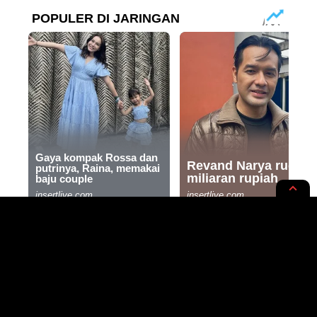
OTO
TECH
Fitur Baru All New Honda Beat
2024 Kalahkan Vario 125?
Selengkapnya Disini!