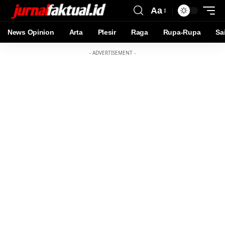
Aa
News Opinion
Arta
Plesir
Raga
Rupa-Rupa
Sa
- ADVERTISEMENT -