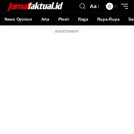
Aa
News Opinion
Arta
Plesir
Raga
Rupa-Rupa
Sa
- ADVERTISEMENT -