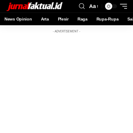
Aa
News Opinion
Arta
Plesir
Raga
Rupa-Rupa
Sa
- ADVERTISEMENT -