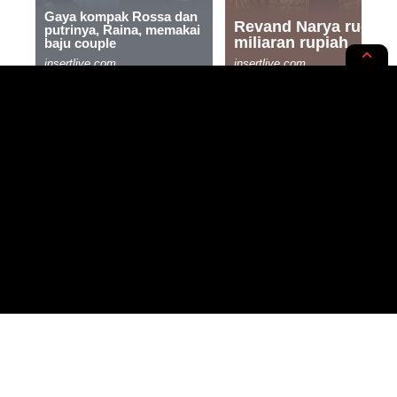
KISAH
RUPA-RUPA
Jagat Alam Gaib, Sinden Gaib
Trenggalek Kisah Nyata
2 MIN READ
BY
- SEO EXPERT | AI ENTHUSIAST
PUBLISHED: 08/01/2024
ZAJ