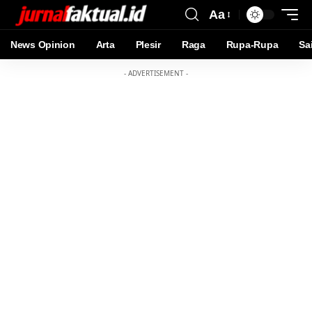
Aa
News Opinion
Arta
Plesir
Raga
Rupa-Rupa
Sa
- ADVERTISEMENT -