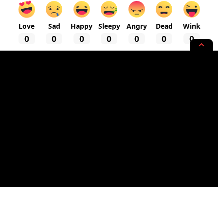
Love
Sad
Happy
Sleepy
Angry
Dead
Wink
0
0
0
0
0
0
0
NEWS OPINION
Pemerintah Desa Tanak Awu
Salurkan BLT DD Tahap 2
2 MIN READ
BY
- WRITER, SAINTIFIC ENTHUSIAST
PUBLISHED: 11/06/2020
RASYIQI
- ADVERTISEMENT -