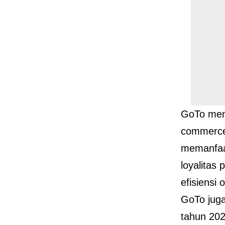
GoTo memi
commerce 
memanfaat
loyalitas
efisiensi 
GoTo juga
tahun 202