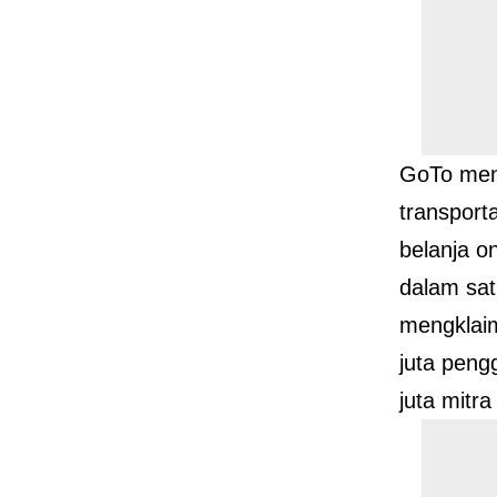
GoTo men
transporta
belanja on
dalam sat
mengklaim
juta peng
juta mitr