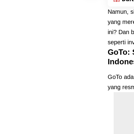
Namun, si
yang mere
ini? Dan 
seperti i
GoTo: 
Indone
GoTo adal
yang resm