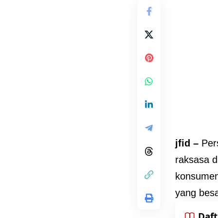
jfid –
Per
raksasa d
konsumen
yang bes
Daft