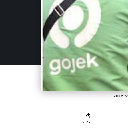
GoTo vs S
SHARE