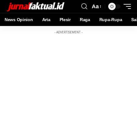
Aa
News Opinion
Arta
Plesir
Raga
Rupa-Rupa
Sa
- ADVERTISEMENT -