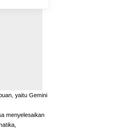
puan, yaitu Gemini
isa menyelesaikan
atika,