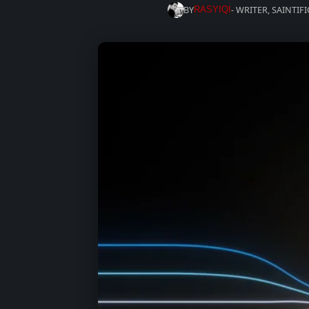
BY
- WRITER, SAINTIF
RASYIQI