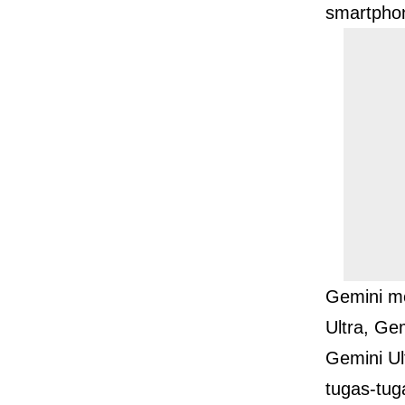
smartpho
Gemini me
Ultra, Ge
Gemini Ul
tugas-tug