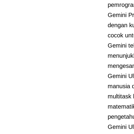
pemrogra
Gemini Pr
dengan ku
cocok un
Gemini te
menunjukk
mengesank
Gemini Ul
manusia 
multitask
matematik
pengetah
Gemini Ul