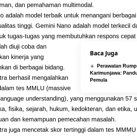
man, dan pemahaman multimodal.
o adalah model terbaik untuk menangani berbaga
alitas tinggi. Gemini Nano adalah model terkecil d
tuk tugas-tugas yang membutuhkan respons cepat
lah diuji coba dan
Baca Juga
an kinerja yang
Perawatan Rumpu
an di berbagai bidang.
Karimunjawa: Pandu
tra berhasil mengalahkan
Pemula
dalam tes MMLU (massive
 language understanding), yang menggunakan 57 su
a, fisika, sejarah, hukum, kedokteran, dan etika, 
uan dan kemampuan pemecahan masalah.
tra juga mencetak skor tertinggi dalam tes MMMU