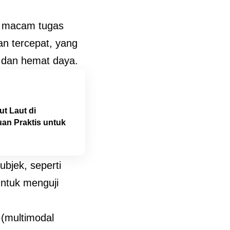
i macam tugas
an tercepat, yang
 dan hemat daya.
t Laut di
an Praktis untuk
bjek, seperti
untuk menguji
 (multimodal