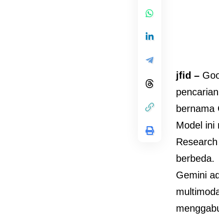
jfid –
Goo
pencarian
bernama 
Model ini
Research
berbeda.
Gemini ad
multimoda
menggabun