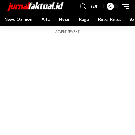
Aa
News Opinion
Arta
Plesir
Raga
Rupa-Rupa
Sa
- ADVERTISEMENT -