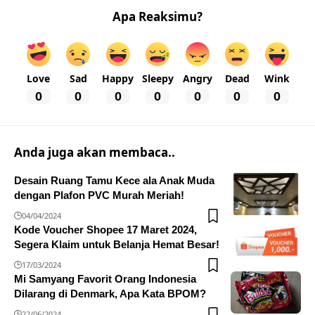
Apa Reaksimu?
Love
Sad
Happy
Sleepy
Angry
Dead
Wink
0
0
0
0
0
0
0
Anda juga akan membaca..
Desain Ruang Tamu Kece ala Anak Muda
dengan Plafon PVC Murah Meriah!
04/04/2024
Kode Voucher Shopee 17 Maret 2024,
Segera Klaim untuk Belanja Hemat Besar!
17/03/2024
Mi Samyang Favorit Orang Indonesia
Dilarang di Denmark, Apa Kata BPOM?
22/06/2024