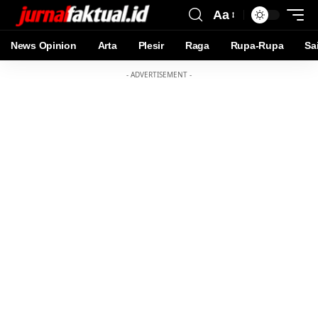
Aa
News Opinion
Arta
Plesir
Raga
Rupa-Rupa
Sa
- ADVERTISEMENT -