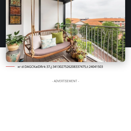
xr:d:DAGCKaiDRrk:37,j:3413027526208337475,t:24041503
- ADVERTISEMENT -