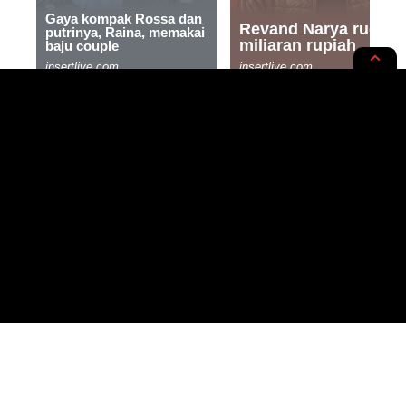
RUPA-RUPA
STYLE & MODE
Gaya Rumah Mewah yang Nggak
Kalah Elegan dari Istana!
Cekidot!
5 MIN READ
BY
PUBLISHED: 15/04/2024
REDAKSI JURNAL