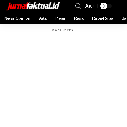
Aa
News Opinion
Arta
Plesir
Raga
Rupa-Rupa
Sa
- ADVERTISEMENT -