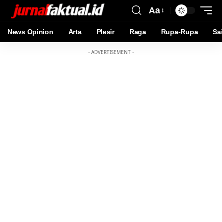
Aa
News Opinion
Arta
Plesir
Raga
Rupa-Rupa
Sa
- ADVERTISEMENT -