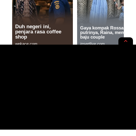
INTERNASIONAL
NEWS OPINION
Kapolri: Pengamanan KTT
ASEAN Jadi Pertaruhan
Indonesia di Mata Dunia
4 MIN READ
BY
- SEO EXPERT | AI ENTHUSIAST
PUBLISHED: 01/09/2023
ZAJ