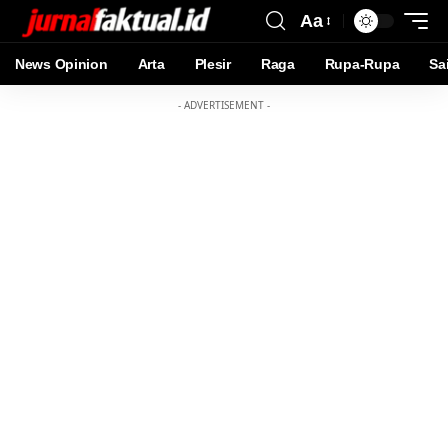
Aa
News Opinion
Arta
Plesir
Raga
Rupa-Rupa
Sa
- ADVERTISEMENT -