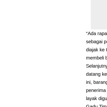
“Ada rapat
sebagai p
diajak ke 
membeli 
Selanjutn
datang ke
ini, bara
penerima 
layak dig
Gadu Tim