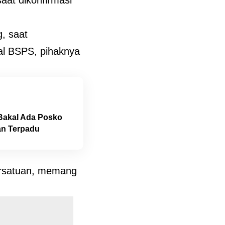
, saat
ial BSPS, pihaknya
Bakal Ada Posko
an Terpadu
persatuan, memang