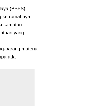
daya (BSPS)
ng ke rumahnya.
 kecamatan
ntuan yang
ng-barang material
npa ada