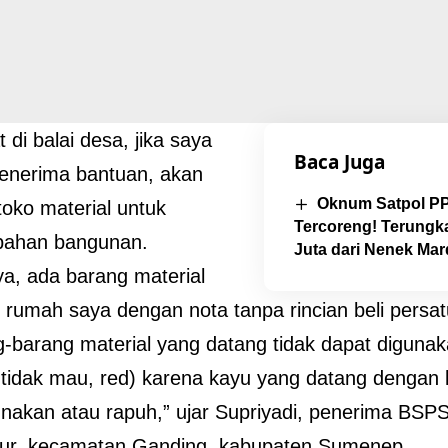
 di balai desa, jika saya
Baca Juga
enerima bantuan, akan
Oknum Satpol P
toko material untuk
Tercoreng! Terungk
bahan bangunan.
Juta dari Nenek Mar
ya, ada barang material
 rumah saya dengan nota tanpa rincian beli persat
ng-barang material yang datang tidak dapat diguna
tidak mau, red) karena kayu yang datang dengan k
unakan atau rapuh,” ujar Supriyadi, penerima BS
ur, kecamatan Ganding, kabupaten Sumenep.