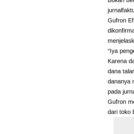
jurnalfakt
Gufron Ef
dikonfirm
menjelask
“Iya peng
Karena da
dana tala
dananya m
pada jurna
Gufron me
dari toko