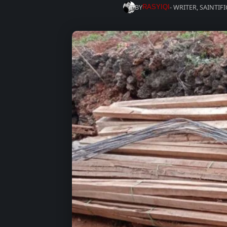
BY
- WRITER, SAINTIF
RASYIQI