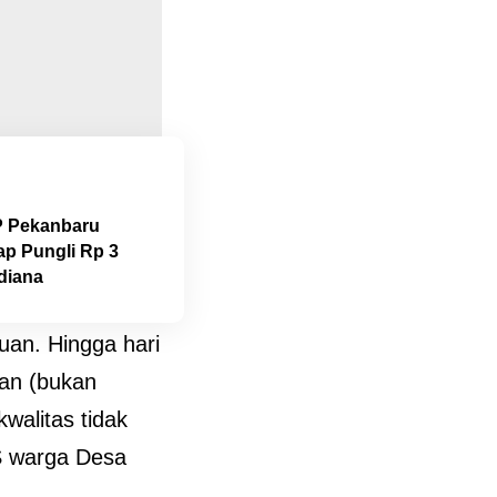
P Pekanbaru
ap Pungli Rp 3
diana
uan. Hingga hari
kan (bukan
walitas tidak
PS warga Desa