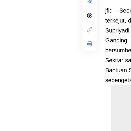
jfid – S
terkejut,
Supriyadi
Ganding,
bersumber
Sekitar s
Bantuan 
sepenget