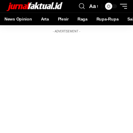
Aa
News Opinion
Arta
Plesir
Raga
Rupa-Rupa
Sa
- ADVERTISEMENT -