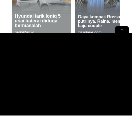
RUPA-RUPA
SOSMED-AN
8 November Bukan Hari
Perempuan, Tapi Tetap Penting
4 MIN READ
BY
- WRITER, SAINTIFIC ENTHUSIAST
PUBLISHED: 08/11/2023
RASYIQI