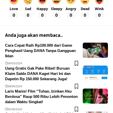
Love
Sad
Happy
Sleepy
Angry
Dead
Wink
0
0
0
0
0
0
0
Anda juga akan membaca..
Cara Cepat Raih Rp100.000 dari Game
Penghasil Uang DANA Tanpa Gangguan
Iklan
09/03/2024
Uang Gratis Gak Pake Ribet! Buruan
Klaim Saldo DANA Kaget Hari Ini dan
Dapetin Rp 150.000 Sekarang Juga!
08/06/2024
Laris Manis! Film “Tuhan, Izinkan Aku
Berdosa” Raup 500 Ribu Lebih Penonton
dalam Waktu Singkat!
05/06/2024