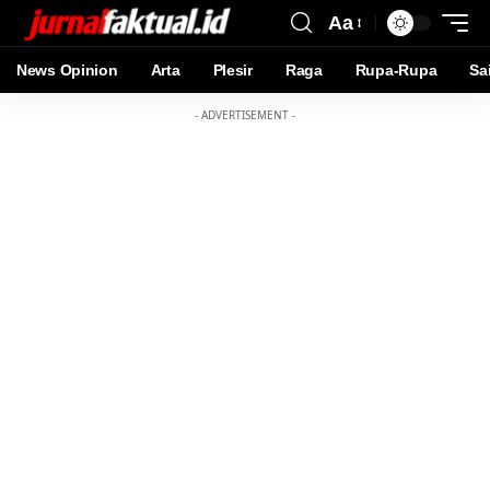
Aa
News Opinion
Arta
Plesir
Raga
Rupa-Rupa
Sa
- ADVERTISEMENT -