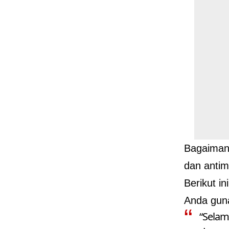
Bagaimana
dan anti
Berikut i
Anda guna
“Selam