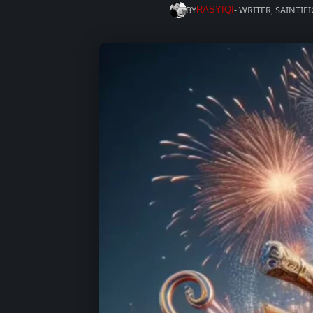
BY
- WRITER, SAINTIF
RASYIQI