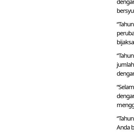
dengan
bersyu
“Tahun
perubah
bijaksa
“Tahun
jumlah
dengan
“Selam
dengan
mengga
“Tahun
Anda b