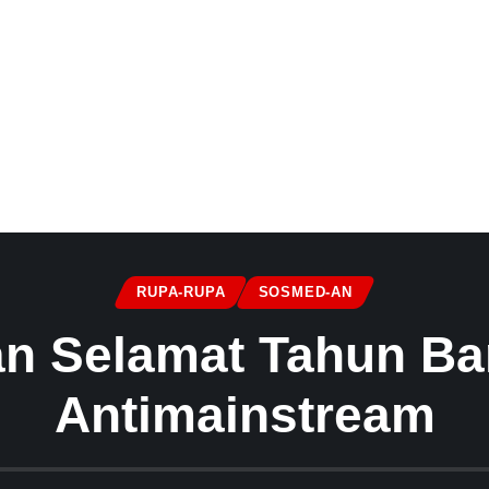
RUPA-RUPA
SOSMED-AN
an Selamat Tahun Ba
Antimainstream