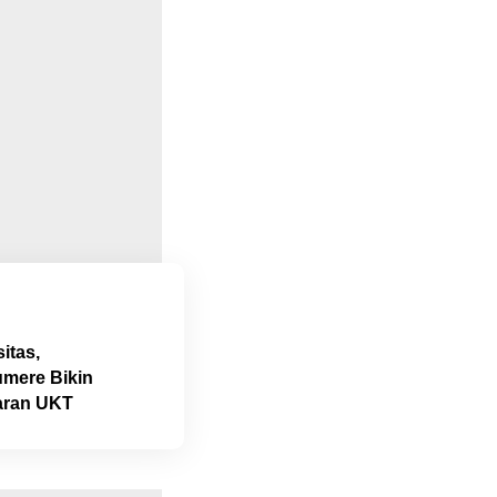
itas,
mere Bikin
aran UKT