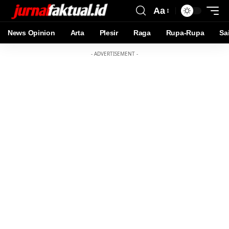
Aa
News Opinion
Arta
Plesir
Raga
Rupa-Rupa
Sa
- ADVERTISEMENT -