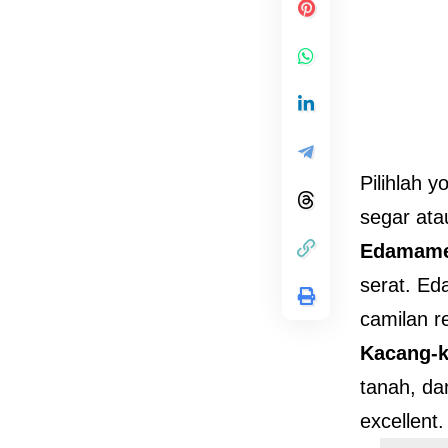
Pilihlah 
segar ata
Edamam
serat. Ed
camilan 
Kacang-k
tanah, da
excellent.