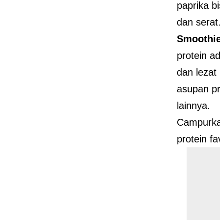
paprika b
dan serat
Smoothie
protein a
dan lezat
asupan pr
lainnya.
Campurka
protein f