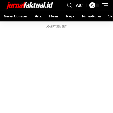
Aa
News Opinion
Arta
Plesir
Raga
Rupa-Rupa
Sa
- ADVERTISEMENT -