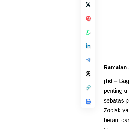
Ramalan 
jfid
– Bag
penting u
sebatas p
Zodiak ya
berani da