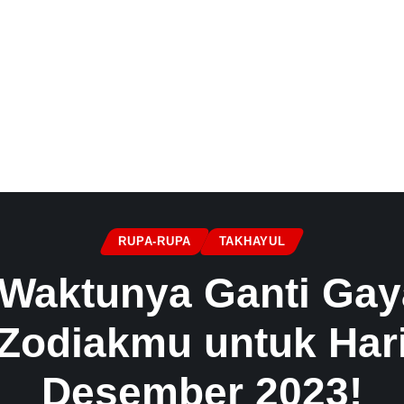
RUPA-RUPA
TAKHAYUL
 Waktunya Ganti Gaya
Zodiakmu untuk Hari
Desember 2023!