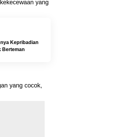
 kekecewaan yang
unya Kepribadian
ak Berteman
gan yang cocok,