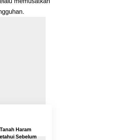
, selalu memusatkan
ungguhan.
i Tanah Haram
etahui Sebelum