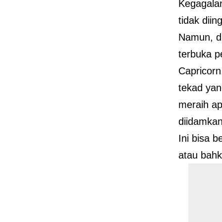
Kegagala
tidak diin
Namun, di
terbuka p
Capricorn
tekad yan
meraih ap
diidamkan
Ini bisa 
atau bahk